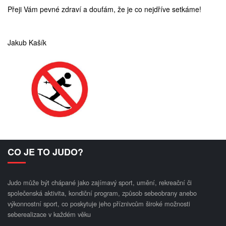
Přeji Vám pevné zdraví a doufám, že je co nejdříve setkáme!
Jakub Kašík
CO JE TO JUDO?
Judo může být chápané jako zajímavý sport, umění, rekreační či
společenská aktivita, kondiční program, způsob sebeobrany anebo
výkonnostní sport, co poskytuje jeho příznivcům široké možnosti
seberealizace v každém věku