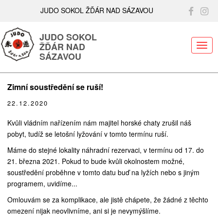
JUDO SOKOL ŽĎÁR NAD SÁZAVOU
JUDO SOKOL
ŽĎÁR NAD
ME
SÁZAVOU
Zimní soustředění se ruší!
22.12.2020
Kvůli vládním nařízením nám majitel horské chaty zrušil náš
pobyt, tudíž se letošní lyžování v tomto termínu ruší.
Máme do stejné lokality náhradní rezervaci, v termínu od 17. do
21. března 2021. Pokud to bude kvůli okolnostem možné,
soustředění proběhne v tomto datu buď na lyžích nebo s jiným
programem, uvidíme...
Omlouvám se za komplikace, ale jistě chápete, že žádné z těchto
omezení nijak neovlivníme, ani si je nevymýšlíme.