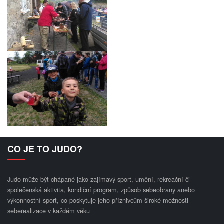
CO JE TO JUDO?
Judo může být chápané jako zajímavý sport, umění, rekreační či
společenská aktivita, kondiční program, způsob sebeobrany anebo
výkonnostní sport, co poskytuje jeho příznivcům široké možnosti
seberealizace v každém věku