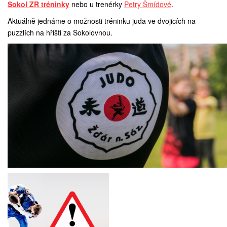
Sokol ZR tréninky
nebo u trenérky
Petry Šmídové
.
Aktuálně jednáme o možnosti tréninku juda ve dvojicích na
puzzlích na hřišti za Sokolovnou.