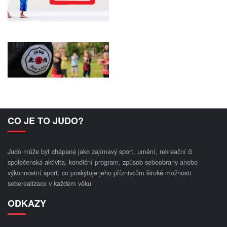
CO JE TO JUDO?
Judo může být chápané jako zajímavý sport, umění, rekreační či
společenská aktivita, kondiční program, způsob sebeobrany anebo
výkonnostní sport, co poskytuje jeho příznivcům široké možnosti
seberealizace v každém věku
ODKAZY