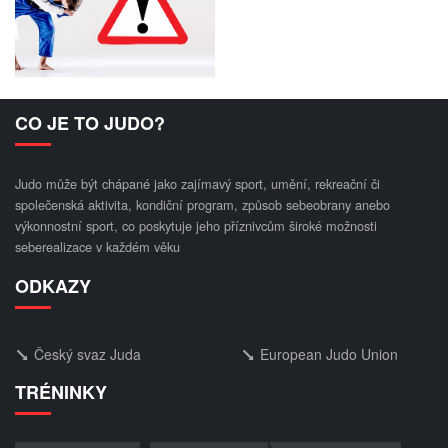
CO JE TO JUDO?
Judo může být chápané jako zajímavý sport, umění, rekreační či
společenská aktivita, kondiční program, způsob sebeobrany anebo
výkonnostní sport, co poskytuje jeho příznivcům široké možnosti
seberealizace v každém věku
ODKAZY
Český svaz Juda
European Judo Union
TRÉNINKY