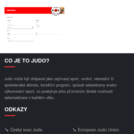
CO JE TO JUDO?
Judo může být chápané jako zajímavý sport, umění, rekreační či
společenská aktivita, kondiční program, způsob sebeobrany anebo
výkonnostní sport, co poskytuje jeho příznivcům široké možnosti
seberealizace v každém věku
ODKAZY
Český svaz Juda
European Judo Union