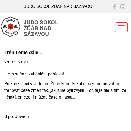
JUDO SOKOL ŽĎÁR NAD SÁZAVOU
JUDO SOKOL
ŽĎÁR NAD
ME
SÁZAVOU
Trénujeme dále...
23.11.2021
...prozatím v zaběhlém pořádku!
Po konzultaci v vedením Žďárského Sokola můžeme prozatím
trénovat beze změn tak, jak jsme byli zvyklí. Počítejte ale s tím, že
nějaká omezení můžou časem nastat.
S pozdravem