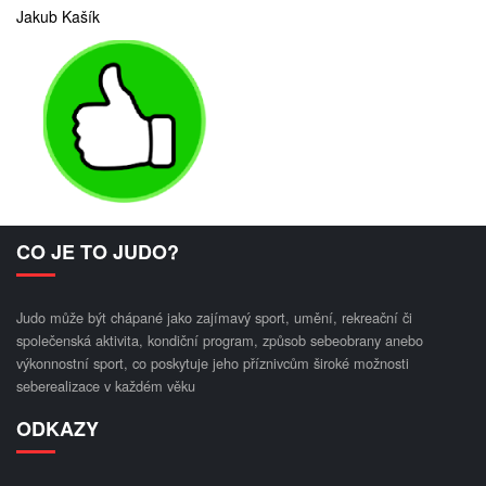
Jakub Kašík
CO JE TO JUDO?
Judo může být chápané jako zajímavý sport, umění, rekreační či
společenská aktivita, kondiční program, způsob sebeobrany anebo
výkonnostní sport, co poskytuje jeho příznivcům široké možnosti
seberealizace v každém věku
ODKAZY