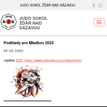
JUDO SOKOL ŽĎÁR NAD SÁZAVOU
JUDO SOKOL
ŽĎÁR NAD
ME
SÁZAVOU
Podklady pro Mladkov 2022
20.06.2022
najdete
ZDE
:
https://www.judozdar.cz/cz/dokumenty