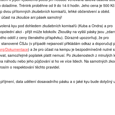
om doladíme. Trénink proběhne od 9 do 14-ti hodin. Jeho cena je 500 Kč
ístup dvou přítomných zkušebních komisařů, lehké občerstvení a oběd.
si účast na zkoušce ani pásek samotný!
volená kyu pod dohledem zkušebních komisařů (Kuba a Ondra) a pro
olední akci - přijít může kdokoliv. Zkoušky na vyšší pásky jsou „zda
ždého oddíl z ceny členského příspěvku). Důrazně upozorňuji, že pro
 stanovené ČSJu (v případě nejasností přikládám odkaz a doporučuji p
.org/Dokumentace
) a že pro účast na kempu je bezpodmínečně nutné s
vat, samozřejmě poplatek platit nemusí. Po zkušenostech z minulých l
na náhodu nebo jeho půjčování si ho ve více lidech. Na samotných zk
Prosím o respektování těchto pravidel.
 příjmení, data udělení dosavadního pásku a o jaké kyu bude dotyčný u