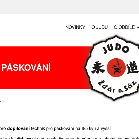
NOVINKY
O JUDU
O ODDÍLE
 PÁSKOVÁNÍ
í
 pro
dopilování
technik pro páskování na 6/5 kyu a vyšší
ledem k jejich vysokému počtu jim nebude věnována taková časová dot