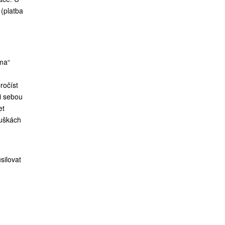
 (platba
rma“
ročíst
i sebou
et
ouškách
silovat