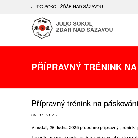
JUDO SOKOL ŽĎÁR NAD SÁZAVOU
JUDO SOKOL
ŽĎÁR NAD SÁZAVOU
PŘÍPRAVNÝ TRÉNINK NA
Přípravný trénink na páskován
09.01.2025
V neděli, 26. ledna 2025 proběhne přípravný „trénink“
Techniky na vyšší pásky budou zmíněny také, ale vzh