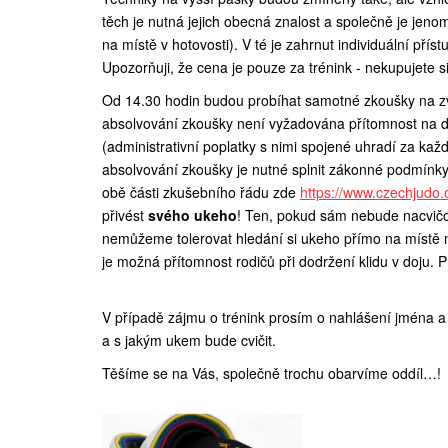
těch je nutná jejich obecná znalost a společně je jen
na místě v hotovosti). V té je zahrnut individuální př
Upozorňuji, že cena je pouze za trénink - nekupujete 
Od 14.30 hodin budou probíhat samotné zkoušky na z
absolvování zkoušky není vyžadována přítomnost na dop
(administrativní poplatky s nimi spojené uhradí za ka
absolvování zkoušky je nutné splnit zákonné podmínky
obě části zkušebního řádu zde
https://www.czechjudo
přivést
svého ukeho
! Ten, pokud sám nebude nacvičo
nemůžeme tolerovat hledání si ukeho přímo na místě 
je možná přítomnost rodičů při dodržení klidu v doju. 
V případě zájmu o trénink prosím o nahlášení jména a
a s jakým ukem bude cvičit.
Těšíme se na Vás, společně trochu obarvíme oddíl…!