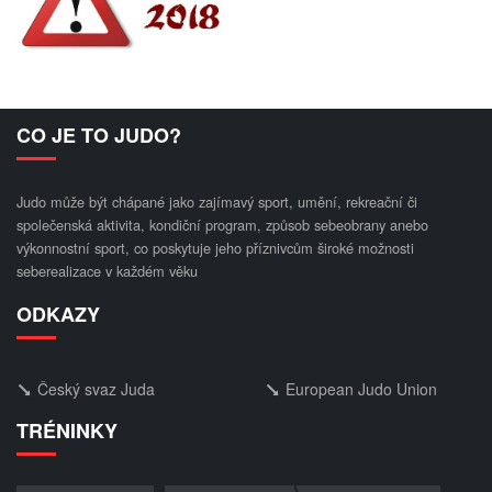
CO JE TO JUDO?
Judo může být chápané jako zajímavý sport, umění, rekreační či
společenská aktivita, kondiční program, způsob sebeobrany anebo
výkonnostní sport, co poskytuje jeho příznivcům široké možnosti
seberealizace v každém věku
ODKAZY
Český svaz Juda
European Judo Union
TRÉNINKY