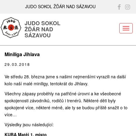
JUDO SOKOL ŽĎÁR NAD SÁZAVOU
JUDO SOKOL
ŽĎÁR NAD
ME
SÁZAVOU
Miniliga Jihlava
29.03.2018
Ve středu 28. března jsme s našimi nejmenšími vyrazili na další
kolo naší malé miniligy, tentokrát do Jihlavy.
Všechny zápasy proběhly na patřičné úrovni a ke všeobecné
spokojenosti závodníků, rodičů i trenérů. Některé děti byly
spokojené více, některé méně, ale ty se budou příště snažit o to
více…
Výsledky jsou následující:
KUBA Matěj 1. místo