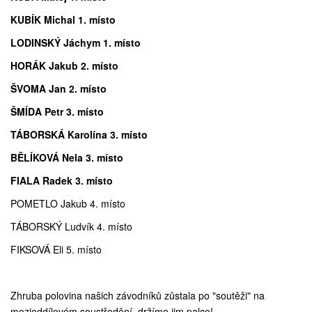
KUBÍK Michal 1. místo
LODINSKÝ Jáchym 1. místo
HORÁK Jakub 2. místo
ŠVOMA Jan 2. místo
ŠMÍDA Petr 3. místo
TÁBORSKÁ Karolína 3. místo
BĚLÍKOVÁ Nela 3. místo
FIALA Radek 3. místo
POMETLO Jakub 4. místo
TÁBORSKÝ Ludvík 4. místo
FIKSOVÁ Eli 5. místo
Zhruba polovina našich závodníků zůstala po "soutěži" na
mezioddílovém soustředění, držíme jim palce!