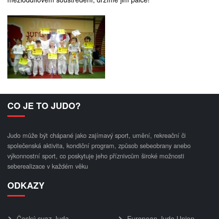
CO JE TO JUDO?
Judo může být chápané jako zajímavý sport, umění, rekreační či
společenská aktivita, kondiční program, způsob sebeobrany anebo
výkonnostní sport, co poskytuje jeho příznivcům široké možnosti
seberealizace v každém věku
ODKAZY
Český svaz Juda
European Judo Union