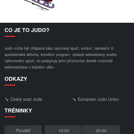
CO JE TO JUDO?
Judo může být chápané jako zajímavý sport, umění, rekreační či
společenská aktivita, kondiční program, způsob sebeobrany anebo
výkonnostní sport, co poskytuje jeho příznivcům široké možnosti
seberealizace v každém věku
ODKAZY
Český svaz Juda
European Judo Union
TRÉNINKY
Pondělí
16:00
20:00