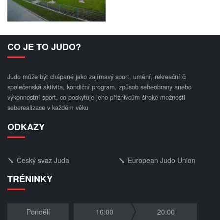
CO JE TO JUDO?
Judo může být chápané jako zajímavý sport, umění, rekreační či
společenská aktivita, kondiční program, způsob sebeobrany anebo
výkonnostní sport, co poskytuje jeho příznivcům široké možnosti
seberealizace v každém věku
ODKAZY
Český svaz Juda
European Judo Union
TRÉNINKY
Pondělí
16:00
20:00