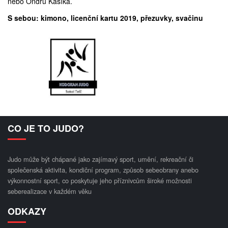
nebo Ondru Kašíka.
S sebou: kimono, licenční kartu 2019, přezuvky, svačinu
CO JE TO JUDO?
Judo může být chápané jako zajímavý sport, umění, rekreační či
společenská aktivita, kondiční program, způsob sebeobrany anebo
výkonnostní sport, co poskytuje jeho příznivcům široké možnosti
seberealizace v každém věku
ODKAZY