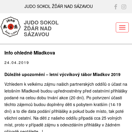
JUDO SOKOL ŽĎÁR NAD SÁZAVOU
JUDO SOKOL
ŽĎÁR NAD
ME
SÁZAVOU
Info ohledně Mladkova
24.04.2019
Důležité upozornění – letní výcvikový tábor Mladkov 2019
Vzhledem k velkému zájmu našich partnerských oddílů o účast na
letošním Mladkově budou upřednostněny před ostatními přihlášky
podané na celou dobu trvání akce (20 dní). Po potvrzení účasti
těchto zájemců budou doplněny děti s pobytem kratším (14-19
dní) a to dle data podání přihlášky a pokud bude místo, tak poté
všichni ostatní. Na děti z našeho oddílu připadá cca 25 volných
míst, proto v případě zájmu s odevzdáním přihlášky v žádném
případě neotálejte...!