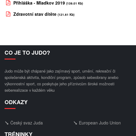
Přihláška - Mladkov 2019
(139.01 Kb)
Zdravotní stav dítěte
(121.61 Kb)
CO JE TO JUDO?
Judo může být chápané jako zajímavý sport, umění, rekreační či
společenská aktivita, kondiční program, způsob sebeobrany anebo
výkonnostní sport, co poskytuje jeho příznivcům široké možnosti
seberealizace v každém věku
ODKAZY
Český svaz Juda
European Judo Union
TRÉNINKY