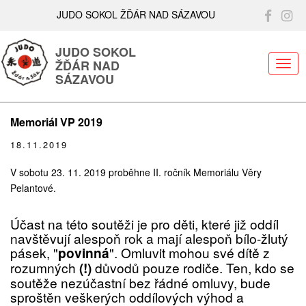
JUDO SOKOL ŽĎÁR NAD SÁZAVOU
JUDO SOKOL
ŽĎÁR NAD
ME
SÁZAVOU
Memoriál VP 2019
18.11.2019
V sobotu 23. 11. 2019 proběhne II. ročník Memoriálu Věry
Pelantové.
Účast na této soutěži je pro děti, které již oddíl
navštěvují alespoň rok a mají alespoň bílo-žlutý
pásek, "
povinná
". Omluvit mohou své dítě z
rozumných
(!)
důvodů pouze rodiče. Ten, kdo se
soutěže nezúčastní bez řádné omluvy, bude
sproštěn veškerých oddílových výhod a