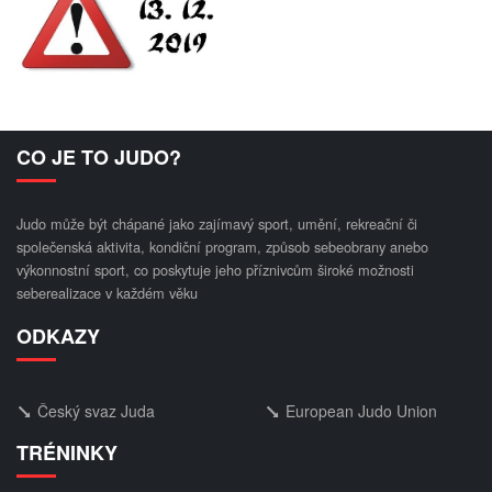
CO JE TO JUDO?
Judo může být chápané jako zajímavý sport, umění, rekreační či
společenská aktivita, kondiční program, způsob sebeobrany anebo
výkonnostní sport, co poskytuje jeho příznivcům široké možnosti
seberealizace v každém věku
ODKAZY
Český svaz Juda
European Judo Union
TRÉNINKY