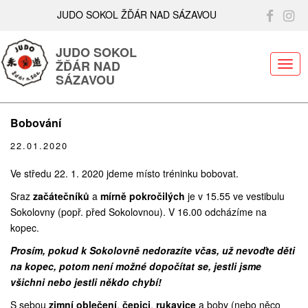
JUDO SOKOL ŽĎÁR NAD SÁZAVOU
JUDO SOKOL
ŽĎÁR NAD
ME
SÁZAVOU
Bobování
22.01.2020
Ve středu 22. 1. 2020 jdeme místo tréninku bobovat.
Sraz
začátečníků
a
mírně pokročilých
je v 15.55 ve vestibulu
Sokolovny (popř. před Sokolovnou). V 16.00 odcházíme na
kopec.
Prosím, pokud k Sokolovně nedorazíte včas, už nevoďte děti
na kopec, potom není možné dopočítat se, jestli jsme
všichni nebo jestli někdo chybí!
S sebou
zimní oblečení
,
čepici
,
rukavice
a boby (nebo něco