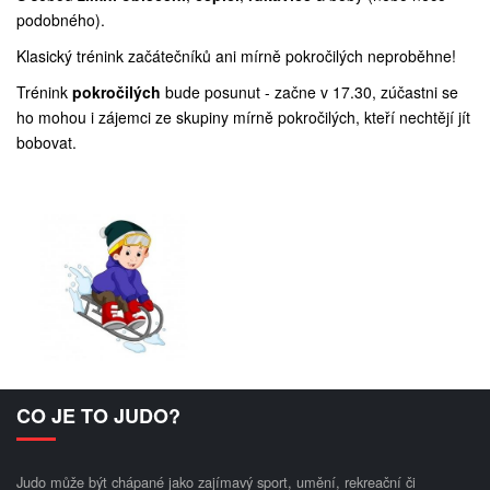
podobného).
Klasický trénink začátečníků ani mírně pokročilých neproběhne!
Trénink
pokročilých
bude posunut - začne v 17.30, zúčastni se
ho mohou i zájemci ze skupiny mírně pokročilých, kteří nechtějí jít
bobovat.
CO JE TO JUDO?
Judo může být chápané jako zajímavý sport, umění, rekreační či