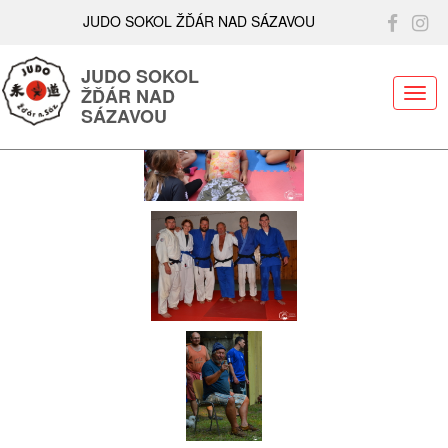
Všechny fotografie v plné velikosti (nezmenšené) naleznete ZDE.
JUDO SOKOL ŽĎÁR NAD SÁZAVOU
JUDO SOKOL
ŽĎÁR NAD
ME
SÁZAVOU