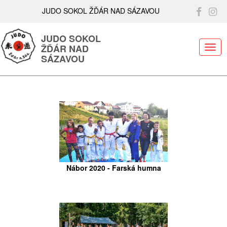
JUDO SOKOL ŽĎÁR NAD SÁZAVOU
JUDO SOKOL
ŽĎÁR NAD
ME
SÁZAVOU
Memoriál Věry Pelantové 2024
Nábor 2020 - Farská humna