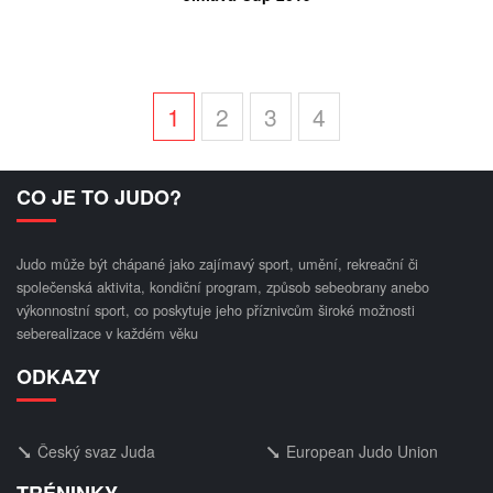
1
2
3
4
CO JE TO JUDO?
Judo může být chápané jako zajímavý sport, umění, rekreační či
společenská aktivita, kondiční program, způsob sebeobrany anebo
výkonnostní sport, co poskytuje jeho příznivcům široké možnosti
seberealizace v každém věku
ODKAZY
Český svaz Juda
European Judo Union