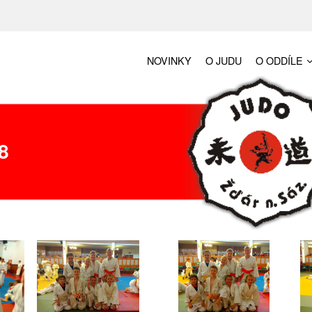
NOVINKY
O JUDU
O ODDÍLE
8