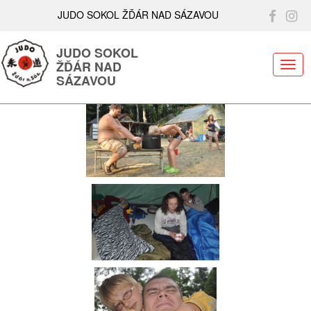
JUDO SOKOL ŽĎÁR NAD SÁZAVOU
JUDO SOKOL
ŽĎÁR NAD
ME
SÁZAVOU