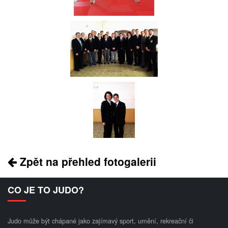
Zpět na přehled fotogalerii
CO JE TO JUDO?
Judo může být chápané jako zajímavý sport, umění, rekreační či