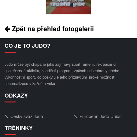
Zpět na přehled fotogalerii
CO JE TO JUDO?
Judo může být chápané jako zajímavý sport, umění, rekreační či
společenská aktivita, kondiční program, způsob sebeobrany anebo
výkonnostní sport, co poskytuje jeho příznivcům široké možnosti
seberealizace v každém věku
ODKAZY
Český svaz Juda
European Judo Union
TRÉNINKY