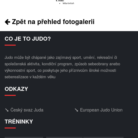
Zpět na přehled fotogalerii
CO JE TO JUDO?
Judo může být chápané jako zajímavý sport, umění, rekreační či
společenská aktivita, kondiční program, způsob sebeobrany anebo
výkonnostní sport, co poskytuje jeho příznivcům široké možnosti
seberealizace v každém věku
ODKAZY
Český svaz Juda
European Judo Union
TRÉNINKY