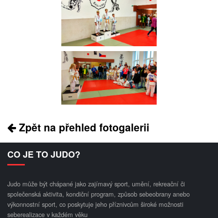
Zpět na přehled fotogalerii
CO JE TO JUDO?
Judo může být chápané jako zajímavý sport, umění, rekreační či
společenská aktivita, kondiční program, způsob sebeobrany anebo
výkonnostní sport, co poskytuje jeho příznivcům široké možnosti
seberealizace v každém věku