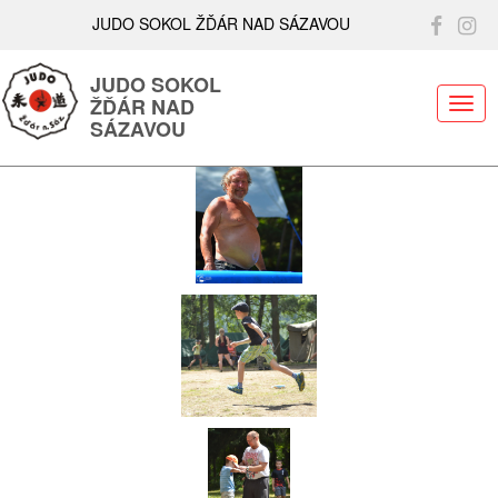
JUDO SOKOL ŽĎÁR NAD SÁZAVOU
JUDO SOKOL
ŽĎÁR NAD
ME
SÁZAVOU