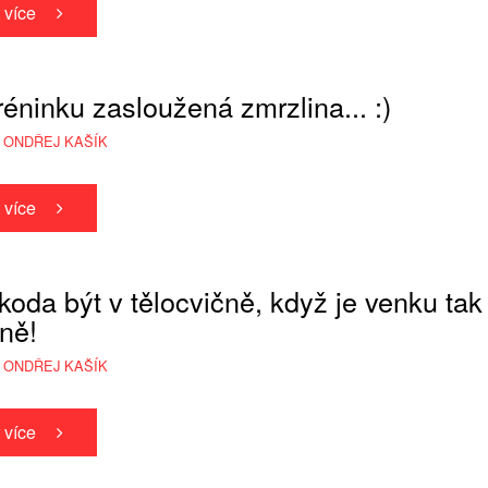
t více
réninku zasloužená zmrzlina... :)
 ONDŘEJ KAŠÍK
t více
koda být v tělocvičně, když je venku tak
ně!
 ONDŘEJ KAŠÍK
t více