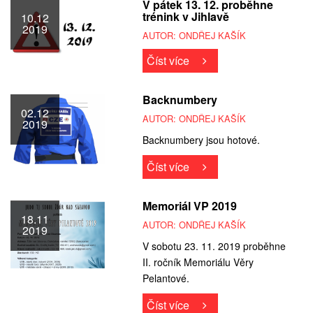
V pátek 13. 12. proběhne
trénink v Jihlavě
10.12
2019
AUTOR: ONDŘEJ KAŠÍK
Číst více
Backnumbery
02.12
AUTOR: ONDŘEJ KAŠÍK
2019
Backnumbery jsou hotové.
Číst více
Memoriál VP 2019
18.11
AUTOR: ONDŘEJ KAŠÍK
2019
V sobotu 23. 11. 2019 proběhne
II. ročník Memoriálu Věry
Pelantové.
Číst více