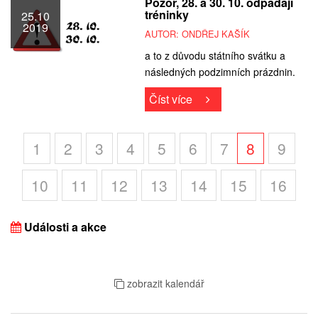
Pozor, 28. a 30. 10. odpadají
tréninky
25.10
2019
AUTOR: ONDŘEJ KAŠÍK
a to z důvodu státního svátku a
následných podzimních prázdnin.
Číst více
1
2
3
4
5
6
7
8
9
10
11
12
13
14
15
16
Události a akce
zobrazit kalendář