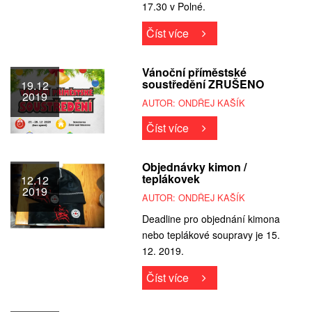
17.30 v Polné.
Číst více
Vánoční příměstské
soustředění ZRUŠENO
19.12
2019
AUTOR: ONDŘEJ KAŠÍK
Číst více
Objednávky kimon /
teplákovek
12.12
2019
AUTOR: ONDŘEJ KAŠÍK
Deadline pro objednání kimona
nebo teplákové soupravy je 15.
12. 2019.
Číst více