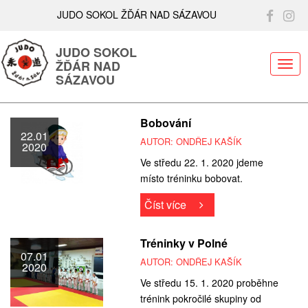
JUDO SOKOL ŽĎÁR NAD SÁZAVOU
JUDO SOKOL
ŽĎÁR NAD
ME
SÁZAVOU
Bobování
22.01
AUTOR: ONDŘEJ KAŠÍK
2020
Ve středu 22. 1. 2020 jdeme
místo tréninku bobovat.
Číst více
Tréninky v Polné
07.01
AUTOR: ONDŘEJ KAŠÍK
2020
Ve středu 15. 1. 2020 proběhne
trénink pokročilé skupiny od