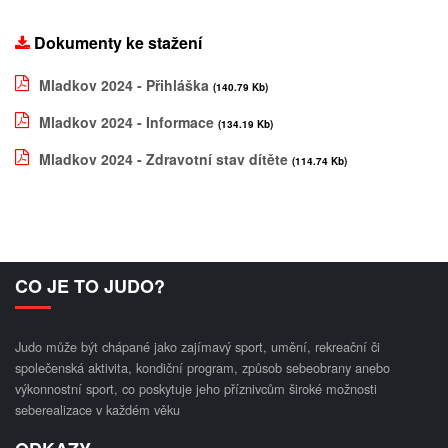
Dokumenty ke stažení
Mladkov 2024 - Přihláška
(140.79 Kb)
Mladkov 2024 - Informace
(134.19 Kb)
Mladkov 2024 - Zdravotní stav dítěte
(114.74 Kb)
CO JE TO JUDO?
Judo může být chápané jako zajímavý sport, umění, rekreační či
společenská aktivita, kondiční program, způsob sebeobrany anebo
výkonnostní sport, co poskytuje jeho příznivcům široké možnosti
seberealizace v každém věku